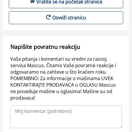
Vratite se na početak stranice
Osveži stranicu
Napišite povratnu reakciju
Vaša pitanja i komentari su vredni za razvoj
servisa Mascus. Čitamo Vaše povratne reakcije i
odgovaramo na zahteve u što kraćem roku.
POMEMBNO: Za informacije o mašinama UVEK
KONTAKTIRAJTE PRODAVACA u OGLASU Mascus
ne poseduje mašine u oglasima! Mašine su od
prodavaca!