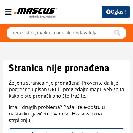
Oglasi!
Stranica nije pronađena
Željena stranica nije pronađena. Proverite da li je
pogrešno upisan URL ili pregledajte mapu veb-sajta
kako biste pronašli ono što tražite.
Ima li drugih problema? Pošaljite e-poštu u
nastavku i javićemo vam se. Hvala vam na
strpljenju!