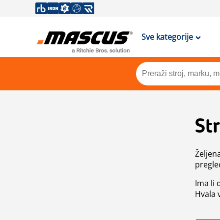
Sve kategorije
St
Željen
pregle
Ima li
Hvala 