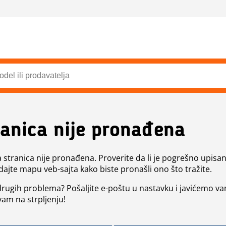
ranica nije pronađena
a stranica nije pronađena. Proverite da li je pogrešno upisan 
dajte mapu veb-sajta kako biste pronašli ono što tražite.
 drugih problema? Pošaljite e-poštu u nastavku i javićemo va
vam na strpljenju!