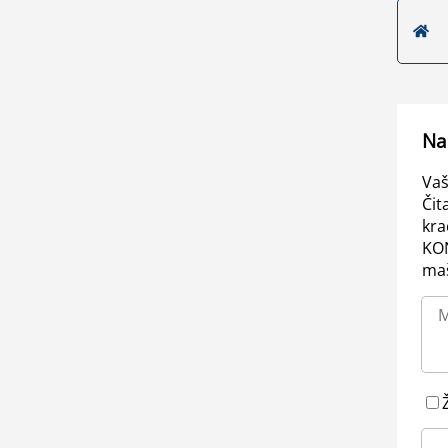
Na
Vaš
Čit
kra
KO
maš