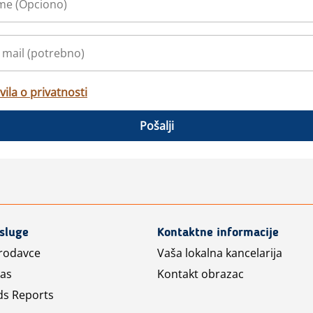
vila o privatnosti
Pošalji
usluge
Kontaktne informacije
prodavce
Vaša lokalna kancelarija
las
Kontakt obrazac
ds Reports