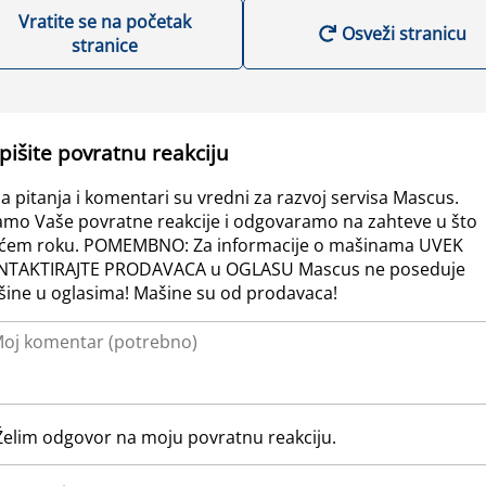
Vratite se na početak
Osveži stranicu
stranice
pišite povratnu reakciju
a pitanja i komentari su vredni za razvoj servisa Mascus.
amo Vaše povratne reakcije i odgovaramo na zahteve u što
ćem roku. POMEMBNO: Za informacije o mašinama UVEK
NTAKTIRAJTE PRODAVACA u OGLASU Mascus ne poseduje
ine u oglasima! Mašine su od prodavaca!
Želim odgovor na moju povratnu reakciju.