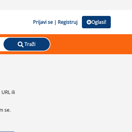
Prijavi se | Registruj
Oglasi!
Traži
URL ili
m se.