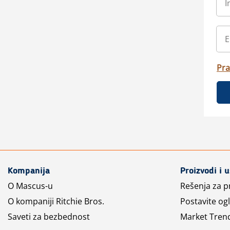
Pra
Kompanija
Proizvodi i 
O Mascus-u
Rešenja za 
O kompaniji Ritchie Bros.
Postavite og
Saveti za bezbednost
Market Tren