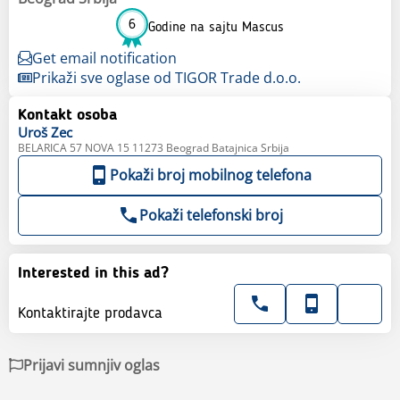
6
Godine na sajtu Mascus
Get email notification
Prikaži sve oglase od TIGOR Trade d.o.o.
Kontakt osoba
Uroš
Zec
BELARICA 57 NOVA 15 11273 Beograd Batajnica Srbija
Pokaži broj mobilnog telefona
Pokaži telefonski broj
Interested in this ad?
Kontaktirajte prodavca
Prijavi sumnjiv oglas