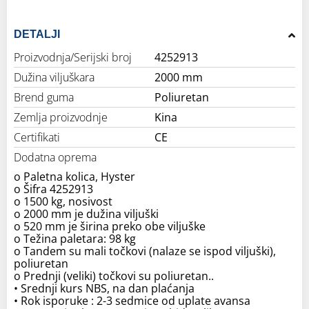
DETALJI
Proizvodnja/Serijski broj
4252913
Dužina viljuškara
2000 mm
Brend guma
Poliuretan
Zemlja proizvodnje
Kina
Certifikati
CE
Dodatna oprema
o Paletna kolica, Hyster
o Šifra 4252913
o 1500 kg, nosivost
o 2000 mm je dužina viljuški
o 520 mm je širina preko obe viljuške
o Težina paletara: 98 kg
o Tandem su mali točkovi (nalaze se ispod viljuški),
poliuretan
o Prednji (veliki) točkovi su poliuretan..
• Srednji kurs NBS, na dan plaćanja
• Rok isporuke : 2-3 sedmice od uplate avansa