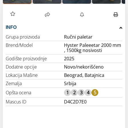
INFO
Grupa proizvoda
Ručni paletar
Brend/Model
Hyster Paleeetar 2000 mm
, 1500kg nosivosti
Godište proizvodnje
2025
Dodatne opcije
Novo/nekorišćeno
Lokacija Mašine
Beograd, Batajnica
Zemalja
Srbija
Opšta ocena
1
2
3
4
5
Mascus ID
D4C2D7E0