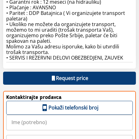
• Garantni rok : 12 meseci (na hidrauliku)
• Plaćanje : AVANSNO
• Paritet : DDP Batajnica ( Vi organizujete transport
paletara)
• Ukoliko ne možete da organizujete transport,
možemo to mi uraditi (trošak transporta Vaš),
organizujemo preko Pošte Srbije, paletar će biti
spakovan na paleti.
Molimo za Vašu adresu isporuke, kako bi utvrdili
trošak transporta.
• SERVIS I REZERVNI DELOVI OBEZBEDJENI, ZAUVEK
Request price
Kontaktirajte prodavca
Pokaži telefonski broj