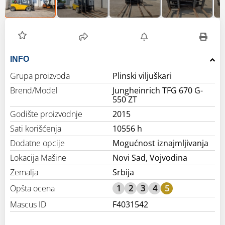
INFO
Grupa proizvoda
Plinski viljuškari
Brend/Model
Jungheinrich TFG 670 G-
550 ZT
Godište proizvodnje
2015
Sati korišćenja
10556 h
Dodatne opcije
Mogućnost iznajmljivanja
Lokacija Mašine
Novi Sad, Vojvodina
Zemalja
Srbija
Opšta ocena
1
2
3
4
5
Mascus ID
F4031542