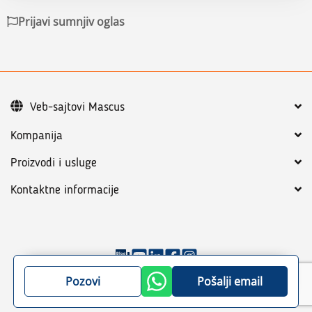
Prijavi sumnjiv oglas
Veb-sajtovi Mascus
Kompanija
Proizvodi i usluge
Kontaktne informacije
©
2026
Mascus
Opšta pravila
Pravila o privatnosti
Pozovi
Pošalji email
Mapa sajta za strojeve i vozila