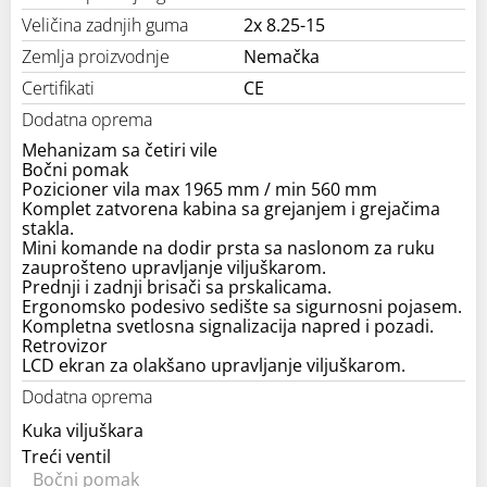
Veličina zadnjih guma
2x 8.25-15
Zemlja proizvodnje
Nemačka
Certifikati
CE
Dodatna oprema
Mehanizam sa četiri vile
Bočni pomak
Pozicioner vila max 1965 mm / min 560 mm
Komplet zatvorena kabina sa grejanjem i grejačima
stakla.
Mini komande na dodir prsta sa naslonom za ruku
zauprošteno upravljanje viljuškarom.
Prednji i zadnji brisači sa prskalicama.
Ergonomsko podesivo sedište sa sigurnosni pojasem.
Kompletna svetlosna signalizacija napred i pozadi.
Retrovizor
LCD ekran za olakšano upravljanje viljuškarom.
Dodatna oprema
Kuka viljuškara
Treći ventil
Bočni pomak