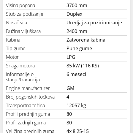
Visina pogona
3700 mm
Stub za podizanje
Duplex
Nosač vila
Uredjaj za pozicioniranje
Dužina viljuškara
2400 mm
Kabina
Zatvorena kabina
Tip gume
Pune gume
Motor
LPG
Snaga motora
85 kW (116 KS)
Informacije o
6 meseci
stanju/Garancija
Engine manufacturer
GM
Broj pogonskih točkova
4
Transportna težina
12057 kg
Profili prednjih guma
80
Profil zadnjih guma
80
Veličina prednjih guma
4x 8.25-15