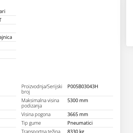
ari
T
ajnica
Proizvodnja/Serijski
P005B03043H
broj
Maksimalna visina
5300 mm
podizanja
Visina pogona
3665 mm
Tip gume
Pneumatici
Transportna težina
8330 kg