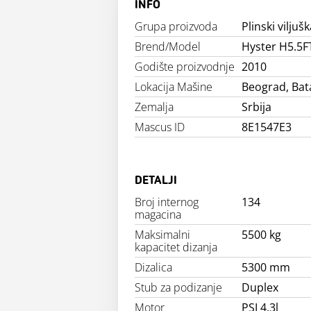
INFO
Grupa proizvoda
Plinski viljušk
Brend/Model
Hyster H5.5F
Godište proizvodnje
2010
Lokacija Mašine
Beograd, Bat
Zemalja
Srbija
Mascus ID
8E1547E3
DETALJI
Broj internog
134
magacina
Maksimalni
5500 kg
kapacitet dizanja
Dizalica
5300 mm
Stub za podizanje
Duplex
Motor
PSI 4,3l