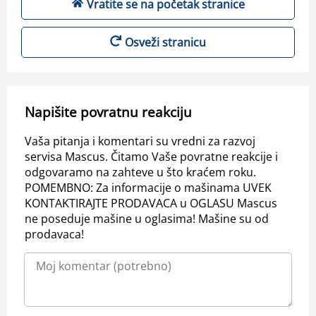
Vratite se na početak stranice
Osveži stranicu
Napišite povratnu reakciju
Vaša pitanja i komentari su vredni za razvoj
servisa Mascus. Čitamo Vaše povratne reakcije i
odgovaramo na zahteve u što kraćem roku.
POMEMBNO: Za informacije o mašinama UVEK
KONTAKTIRAJTE PRODAVACA u OGLASU Mascus
ne poseduje mašine u oglasima! Mašine su od
prodavaca!