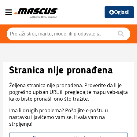
Oglasi!
Stranica nije pronađena
Željena stranica nije pronađena. Proverite da li je
pogrešno upisan URL ili pregledajte mapu veb-sajta
kako biste pronašli ono što tražite.
Ima li drugih problema? Pošaljite e-poštu u
nastavku i javićemo vam se. Hvala vam na
strpljenju!