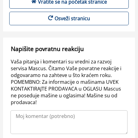
Vratite se na početak stranice
Osveži stranicu
Napišite povratnu reakciju
Vaša pitanja i komentari su vredni za razvoj
servisa Mascus. Čitamo Vaše povratne reakcije i
odgovaramo na zahteve u što kraćem roku.
POMEMBNO: Za informacije o mašinama UVEK
KONTAKTIRAJTE PRODAVACA u OGLASU Mascus
ne poseduje mašine u oglasima! Mašine su od
prodavaca!