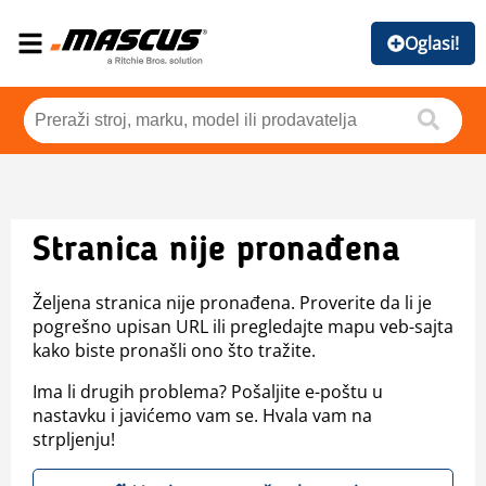
Oglasi!
Stranica nije pronađena
Željena stranica nije pronađena. Proverite da li je
pogrešno upisan URL ili pregledajte mapu veb-sajta
kako biste pronašli ono što tražite.
Ima li drugih problema? Pošaljite e-poštu u
nastavku i javićemo vam se. Hvala vam na
strpljenju!