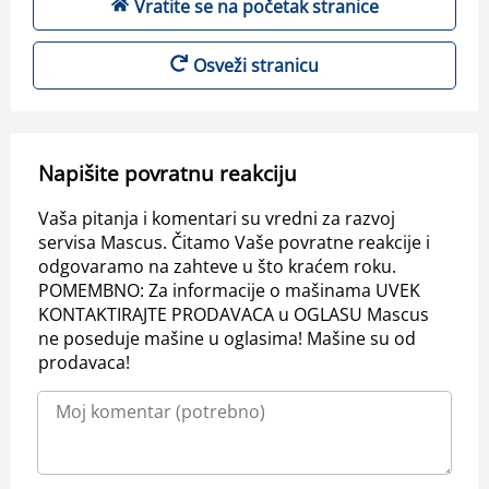
Vratite se na početak stranice
Osveži stranicu
Napišite povratnu reakciju
Vaša pitanja i komentari su vredni za razvoj
servisa Mascus. Čitamo Vaše povratne reakcije i
odgovaramo na zahteve u što kraćem roku.
POMEMBNO: Za informacije o mašinama UVEK
KONTAKTIRAJTE PRODAVACA u OGLASU Mascus
ne poseduje mašine u oglasima! Mašine su od
prodavaca!