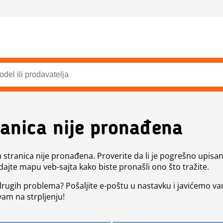
ranica nije pronađena
a stranica nije pronađena. Proverite da li je pogrešno upisan 
dajte mapu veb-sajta kako biste pronašli ono što tražite.
 drugih problema? Pošaljite e-poštu u nastavku i javićemo va
vam na strpljenju!