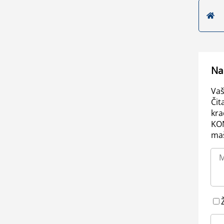
Na
Vaš
Čit
kra
KO
maš