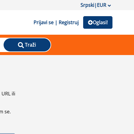
Srpski
|
EUR
Prijavi se | Registruj
Oglasi!
Traži
URL ili
m se.