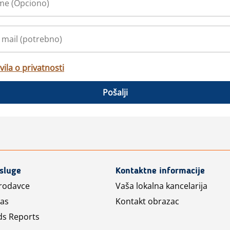
vila o privatnosti
Pošalji
usluge
Kontaktne informacije
prodavce
Vaša lokalna kancelarija
las
Kontakt obrazac
ds Reports