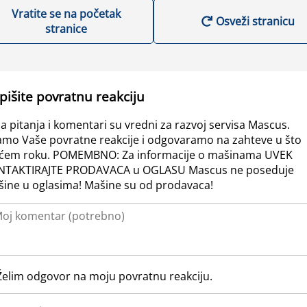
Vratite se na početak
Osveži stranicu
stranice
pišite povratnu reakciju
a pitanja i komentari su vredni za razvoj servisa Mascus.
amo Vaše povratne reakcije i odgovaramo na zahteve u što
ćem roku. POMEMBNO: Za informacije o mašinama UVEK
NTAKTIRAJTE PRODAVACA u OGLASU Mascus ne poseduje
ine u oglasima! Mašine su od prodavaca!
Želim odgovor na moju povratnu reakciju.