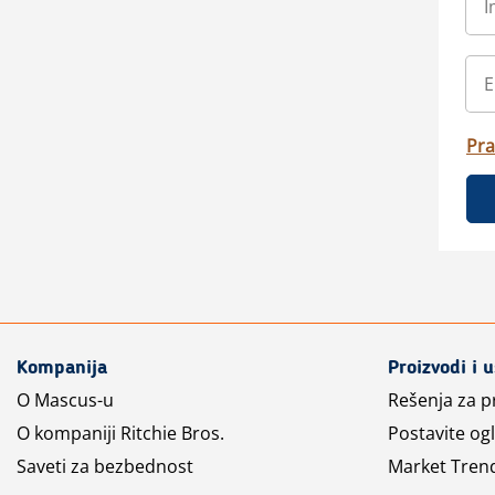
Pra
Kompanija
Proizvodi i 
O Mascus-u
Rešenja za 
O kompaniji Ritchie Bros.
Postavite og
Saveti za bezbednost
Market Tren