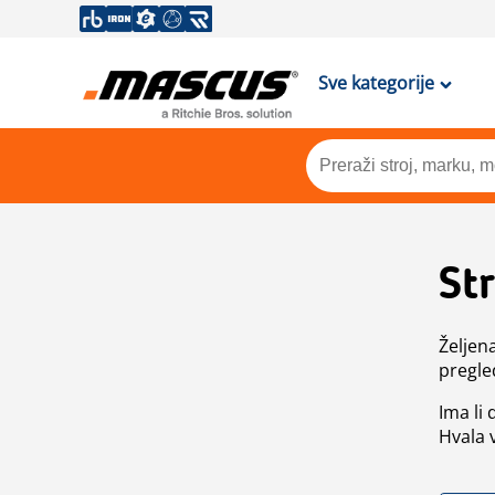
Sve kategorije
St
Željen
pregle
Ima li
Hvala 