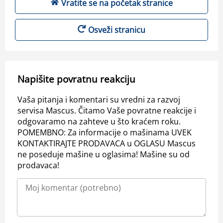
Vratite se na početak stranice
Osveži stranicu
Napišite povratnu reakciju
Vaša pitanja i komentari su vredni za razvoj
servisa Mascus. Čitamo Vaše povratne reakcije i
odgovaramo na zahteve u što kraćem roku.
POMEMBNO: Za informacije o mašinama UVEK
KONTAKTIRAJTE PRODAVACA u OGLASU Mascus
ne poseduje mašine u oglasima! Mašine su od
prodavaca!