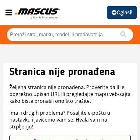
Oglasi!
Stranica nije pronađena
Željena stranica nije pronađena. Proverite da li je
pogrešno upisan URL ili pregledajte mapu veb-sajta
kako biste pronašli ono što tražite.
Ima li drugih problema? Pošaljite e-poštu u
nastavku i javićemo vam se. Hvala vam na
strpljenju!