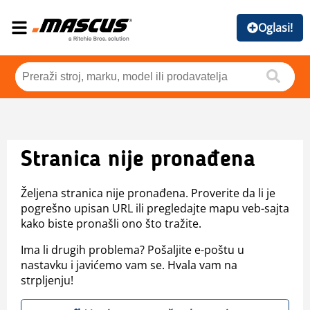
Oglasi!
Stranica nije pronađena
Željena stranica nije pronađena. Proverite da li je
pogrešno upisan URL ili pregledajte mapu veb-sajta
kako biste pronašli ono što tražite.
Ima li drugih problema? Pošaljite e-poštu u
nastavku i javićemo vam se. Hvala vam na
strpljenju!