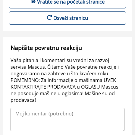
Vratite se na početak stranice
Osveži stranicu
Napišite povratnu reakciju
Vaša pitanja i komentari su vredni za razvoj
servisa Mascus. Čitamo Vaše povratne reakcije i
odgovaramo na zahteve u što kraćem roku.
POMEMBNO: Za informacije o mašinama UVEK
KONTAKTIRAJTE PRODAVACA u OGLASU Mascus
ne poseduje mašine u oglasima! Mašine su od
prodavaca!