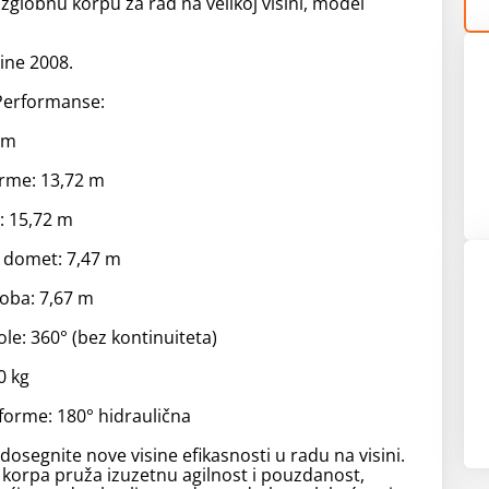
lobnu korpu za rad na velikoj visini, model
ine 2008.
Performanse:
 m
orme: 13,72 m
: 15,72 m
 domet: 7,47 m
loba: 7,67 m
ole: 360° (bez kontinuiteta)
0 kg
tforme: 180° hidraulična
dosegnite nove visine efikasnosti u radu na visini.
korpa pruža izuzetnu agilnost i pouzdanost,