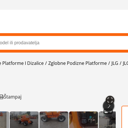
Platforme I Dizalice
Zglobne Podizne Platforme
JLG
JL
Štampaj
10