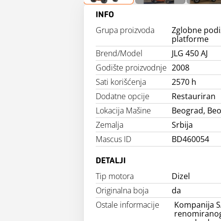
INFO
Grupa proizvoda
Zglobne pod
platforme
Brend/Model
JLG 450 AJ
Godište proizvodnje
2008
Sati korišćenja
2570 h
Dodatne opcije
Restauriran
Lokacija Mašine
Beograd, Be
Zemalja
Srbija
Mascus ID
BD460054
DETALJI
Tip motora
Dizel
Originalna boja
da
Ostale informacije
Kompanija SA
renomiranog 