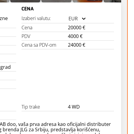
CENA
izne
Izaberi valutu:
EUR
Cena
20000 €
PDV
4000 €
Cena sa PDV-om
24000 €
ograd
Tip trake
4 WD
B doo, vaša prva adresa kao oficijalni distributer
brenda JLG za Srbiju, predstavlja korišćenu,