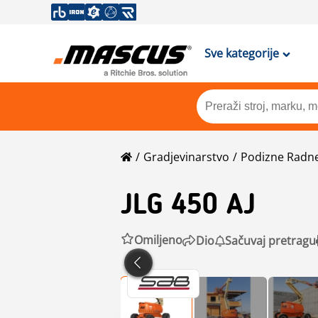
Sve kategorije
Gradjevinarstvo
Podizne Radne 
JLG
450 AJ
Omiljeno
Dio
Sačuvaj pretragu