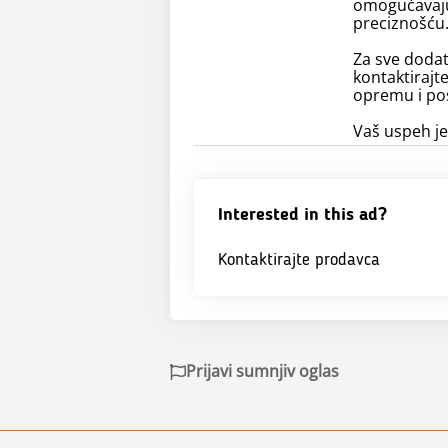
omogućavaju
preciznošću
Za sve dodat
kontaktirajt
opremu i pos
Vaš uspeh je
Interested in this ad?
Kontaktirajte prodavca
Prijavi sumnjiv oglas