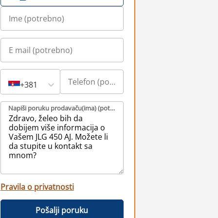
+381
Napiši poruku prodavaču(ima) (potrebno)
Pravila o privatnosti
Pošalji poruku