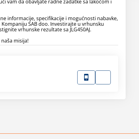
ći vam da obavljate radne zadatke sa lakoćom i
.
ne informacije, specifikacije i mogućnosti nabavke,
e Kompaniju SAB doo. Investirajte u vrhunsku
tignite vrhunske rezultate sa JLG450AJ.
 naša misija!