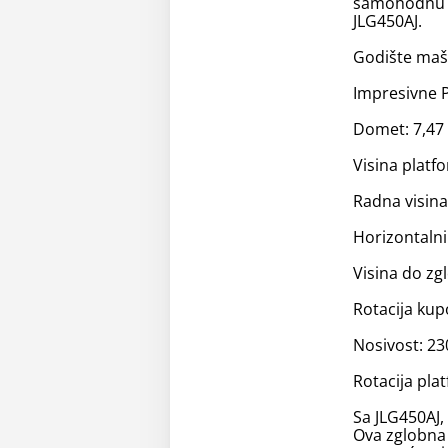
samohodnu zg
JLG450AJ.
Godište maš
Impresivne 
Domet: 7,47
Visina platf
Radna visina
Horizontalni
Visina do zg
Rotacija kup
Nosivost: 23
Rotacija pla
Sa JLG450AJ, 
Ova zglobna 