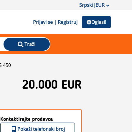
Srpski
|
EUR
Prijavi se | Registruj
Oglasi!
Traži
G 450
20.000 EUR
Kontaktirajte prodavca
Pokaži telefonski broj