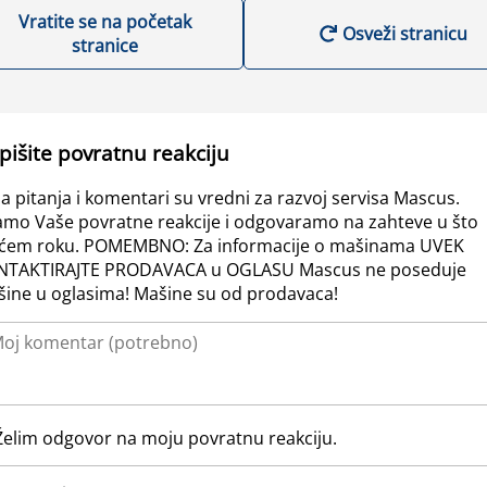
Vratite se na početak
Osveži stranicu
stranice
pišite povratnu reakciju
a pitanja i komentari su vredni za razvoj servisa Mascus.
amo Vaše povratne reakcije i odgovaramo na zahteve u što
ćem roku. POMEMBNO: Za informacije o mašinama UVEK
NTAKTIRAJTE PRODAVACA u OGLASU Mascus ne poseduje
ine u oglasima! Mašine su od prodavaca!
Želim odgovor na moju povratnu reakciju.