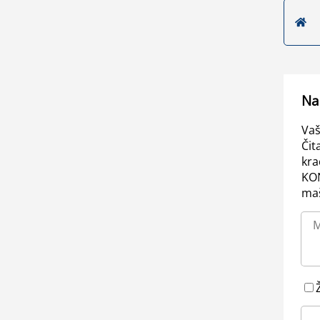
Na
Vaš
Čit
kra
KO
maš