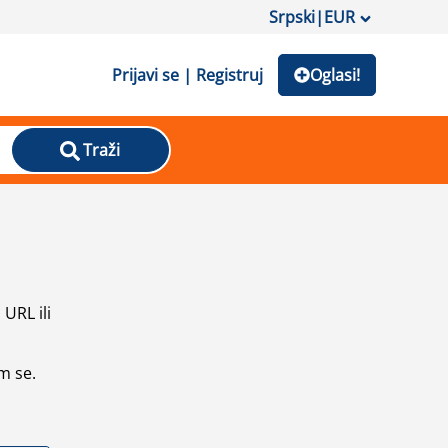
Srpski
|
EUR
Prijavi se | Registruj
Oglasi!
Traži
URL ili
m se.