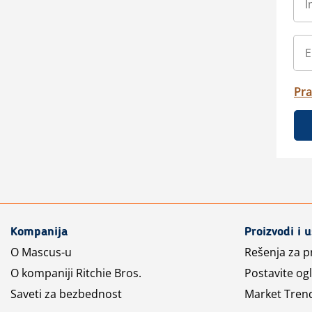
Pra
Kompanija
Proizvodi i 
O Mascus-u
Rešenja za 
O kompaniji Ritchie Bros.
Postavite og
Saveti za bezbednost
Market Tren