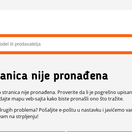
ranica nije pronađena
a stranica nije pronađena. Proverite da li je pogrešno upisan 
dajte mapu veb-sajta kako biste pronašli ono što tražite.
 drugih problema? Pošaljite e-poštu u nastavku i javićemo va
vam na strpljenju!