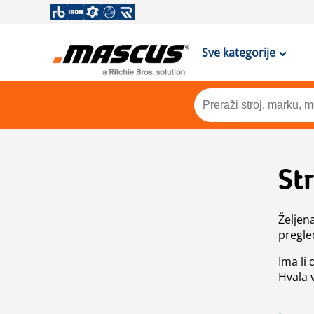
Sve kategorije
St
Željen
pregle
Ima li
Hvala 