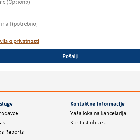
vila o privatnosti
Pošalji
usluge
Kontaktne informacije
prodavce
Vaša lokalna kancelarija
las
Kontakt obrazac
ds Reports