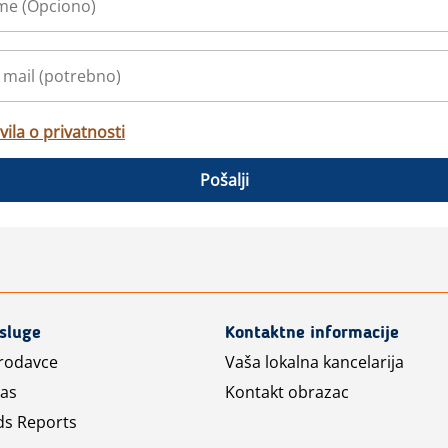
vila o privatnosti
Pošalji
usluge
Kontaktne informacije
prodavce
Vaša lokalna kancelarija
las
Kontakt obrazac
ds Reports