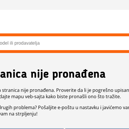
ranica nije pronađena
a stranica nije pronađena. Proverite da li je pogrešno upisan 
dajte mapu veb-sajta kako biste pronašli ono što tražite.
 drugih problema? Pošaljite e-poštu u nastavku i javićemo va
vam na strpljenju!