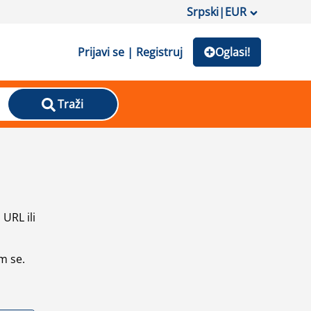
Srpski
|
EUR
Prijavi se | Registruj
Oglasi!
Traži
URL ili
m se.