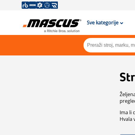
Sve kategorije
St
Željen
pregle
Ima li
Hvala 