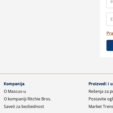
Pra
Kompanija
Proizvodi i 
O Mascus-u
Rešenja za 
O kompaniji Ritchie Bros.
Postavite og
Saveti za bezbednost
Market Tren