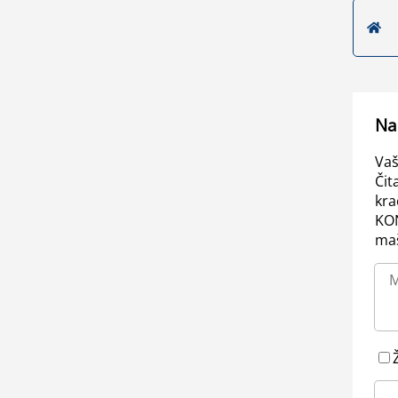
Na
Vaš
Čit
kra
KO
maš