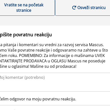
Vratite se na početak
Osveži stranicu
stranice
pišite povratnu reakciju
a pitanja i komentari su vredni za razvoj servisa Mascus.
amo Vaše povratne reakcije i odgovaramo na zahteve u što
ćem roku. POMEMBNO: Za informacije o mašinama UVEK
NTAKTIRAJTE PRODAVACA u OGLASU Mascus ne poseduje
ine u oglasima! Mašine su od prodavaca!
Želim odgovor na moju povratnu reakciju.