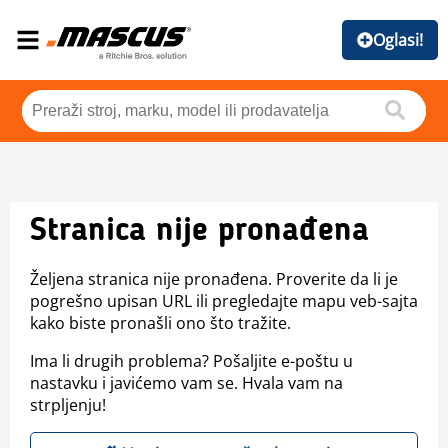
Oglasi!
Stranica nije pronađena
Željena stranica nije pronađena. Proverite da li je
pogrešno upisan URL ili pregledajte mapu veb-sajta
kako biste pronašli ono što tražite.
Ima li drugih problema? Pošaljite e-poštu u
nastavku i javićemo vam se. Hvala vam na
strpljenju!