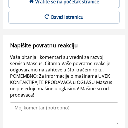
Vratite se na početak stranice
Osveži stranicu
Napišite povratnu reakciju
Vaša pitanja i komentari su vredni za razvoj
servisa Mascus. Čitamo Vaše povratne reakcije i
odgovaramo na zahteve u što kraćem roku.
POMEMBNO: Za informacije o mašinama UVEK
KONTAKTIRAJTE PRODAVACA u OGLASU Mascus
ne poseduje mašine u oglasima! Mašine su od
prodavaca!