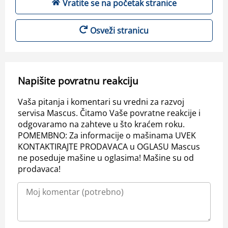
Vratite se na početak stranice
Osveži stranicu
Napišite povratnu reakciju
Vaša pitanja i komentari su vredni za razvoj
servisa Mascus. Čitamo Vaše povratne reakcije i
odgovaramo na zahteve u što kraćem roku.
POMEMBNO: Za informacije o mašinama UVEK
KONTAKTIRAJTE PRODAVACA u OGLASU Mascus
ne poseduje mašine u oglasima! Mašine su od
prodavaca!