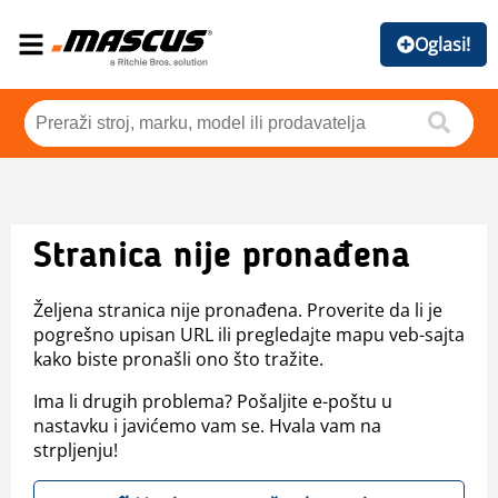
Oglasi!
Stranica nije pronađena
Željena stranica nije pronađena. Proverite da li je
pogrešno upisan URL ili pregledajte mapu veb-sajta
kako biste pronašli ono što tražite.
Ima li drugih problema? Pošaljite e-poštu u
nastavku i javićemo vam se. Hvala vam na
strpljenju!