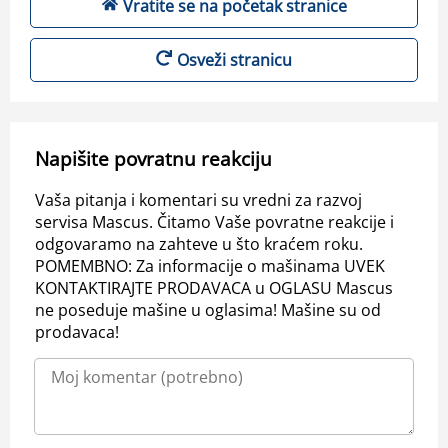
Vratite se na početak stranice
Osveži stranicu
Napišite povratnu reakciju
Vaša pitanja i komentari su vredni za razvoj
servisa Mascus. Čitamo Vaše povratne reakcije i
odgovaramo na zahteve u što kraćem roku.
POMEMBNO: Za informacije o mašinama UVEK
KONTAKTIRAJTE PRODAVACA u OGLASU Mascus
ne poseduje mašine u oglasima! Mašine su od
prodavaca!