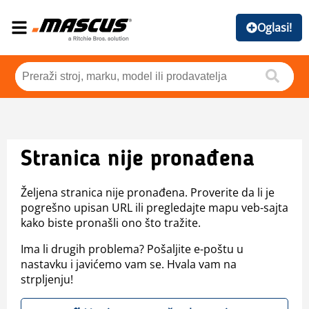
Oglasi!
Stranica nije pronađena
Željena stranica nije pronađena. Proverite da li je
pogrešno upisan URL ili pregledajte mapu veb-sajta
kako biste pronašli ono što tražite.
Ima li drugih problema? Pošaljite e-poštu u
nastavku i javićemo vam se. Hvala vam na
strpljenju!