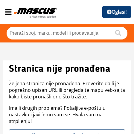
Oglasi!
Stranica nije pronađena
Željena stranica nije pronađena. Proverite da li je
pogrešno upisan URL ili pregledajte mapu veb-sajta
kako biste pronašli ono što tražite.
Ima li drugih problema? Pošaljite e-poštu u
nastavku i javićemo vam se. Hvala vam na
strpljenju!