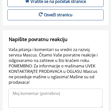
Vratite se na početak stranice
Osveži stranicu
Napišite povratnu reakciju
Vaša pitanja i komentari su vredni za razvoj
servisa Mascus. Čitamo Vaše povratne reakcije i
odgovaramo na zahteve u što kraćem roku.
POMEMBNO: Za informacije o mašinama UVEK
KONTAKTIRAJTE PRODAVACA u OGLASU Mascus
ne poseduje mašine u oglasima! Mašine su od
prodavaca!