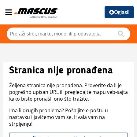
Oglasi!
Stranica nije pronađena
Željena stranica nije pronađena. Proverite da li je
pogrešno upisan URL ili pregledajte mapu veb-sajta
kako biste pronašli ono što tražite.
Ima li drugih problema? Pošaljite e-poštu u
nastavku i javićemo vam se. Hvala vam na
strpljenju!