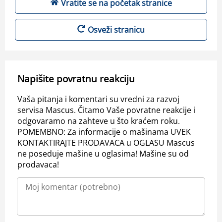
Vratite se na početak stranice
Osveži stranicu
Napišite povratnu reakciju
Vaša pitanja i komentari su vredni za razvoj
servisa Mascus. Čitamo Vaše povratne reakcije i
odgovaramo na zahteve u što kraćem roku.
POMEMBNO: Za informacije o mašinama UVEK
KONTAKTIRAJTE PRODAVACA u OGLASU Mascus
ne poseduje mašine u oglasima! Mašine su od
prodavaca!