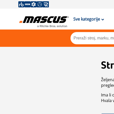
Sve kategorije
St
Željen
pregle
Ima li
Hvala 