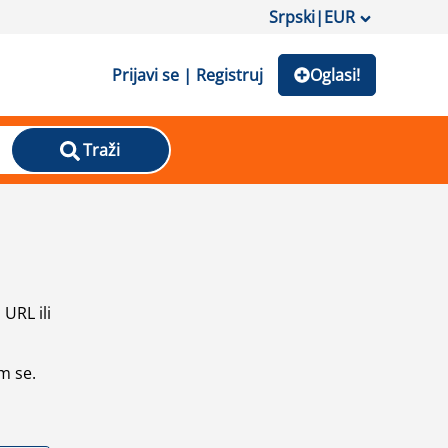
Srpski
|
EUR
Prijavi se | Registruj
Oglasi!
Traži
URL ili
m se.