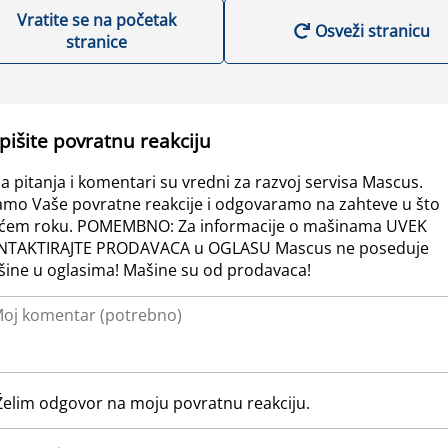
Vratite se na početak
Osveži stranicu
stranice
pišite povratnu reakciju
a pitanja i komentari su vredni za razvoj servisa Mascus.
amo Vaše povratne reakcije i odgovaramo na zahteve u što
ćem roku. POMEMBNO: Za informacije o mašinama UVEK
NTAKTIRAJTE PRODAVACA u OGLASU Mascus ne poseduje
ine u oglasima! Mašine su od prodavaca!
Želim odgovor na moju povratnu reakciju.