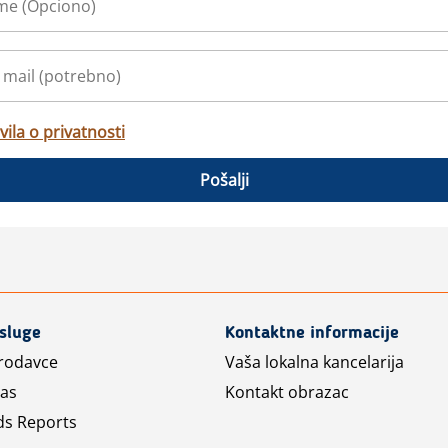
vila o privatnosti
Pošalji
usluge
Kontaktne informacije
prodavce
Vaša lokalna kancelarija
las
Kontakt obrazac
ds Reports