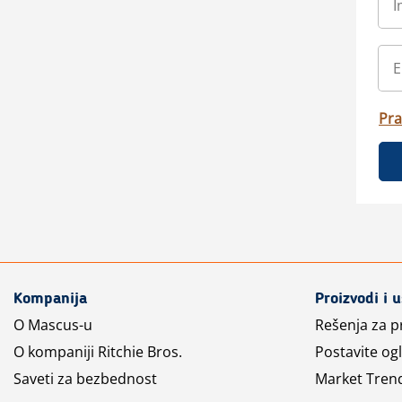
Pra
Kompanija
Proizvodi i 
O Mascus-u
Rešenja za 
O kompaniji Ritchie Bros.
Postavite og
Saveti za bezbednost
Market Tren