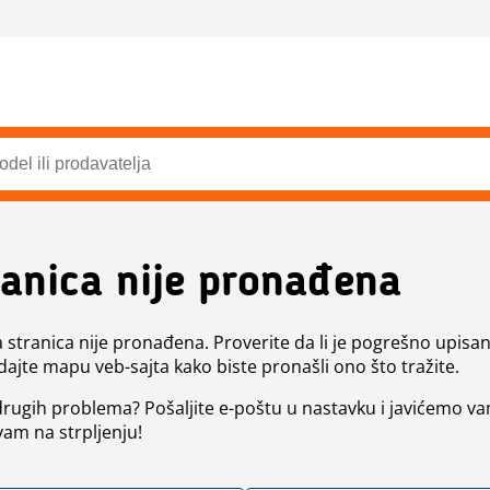
ranica nije pronađena
a stranica nije pronađena. Proverite da li je pogrešno upisan 
dajte mapu veb-sajta kako biste pronašli ono što tražite.
 drugih problema? Pošaljite e-poštu u nastavku i javićemo va
vam na strpljenju!