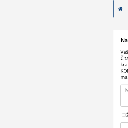
Na
Vaš
Čit
kra
KO
maš