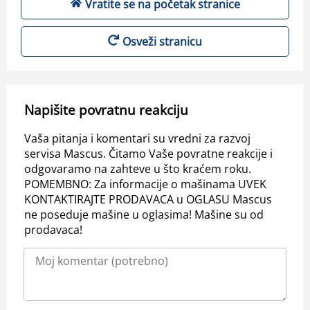
Vratite se na početak stranice
Osveži stranicu
Napišite povratnu reakciju
Vaša pitanja i komentari su vredni za razvoj
servisa Mascus. Čitamo Vaše povratne reakcije i
odgovaramo na zahteve u što kraćem roku.
POMEMBNO: Za informacije o mašinama UVEK
KONTAKTIRAJTE PRODAVACA u OGLASU Mascus
ne poseduje mašine u oglasima! Mašine su od
prodavaca!