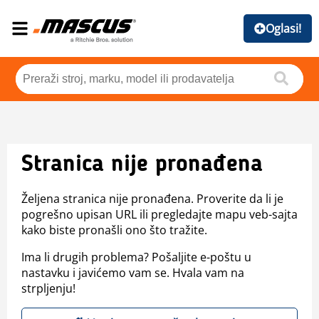
Oglasi!
Stranica nije pronađena
Željena stranica nije pronađena. Proverite da li je
pogrešno upisan URL ili pregledajte mapu veb-sajta
kako biste pronašli ono što tražite.
Ima li drugih problema? Pošaljite e-poštu u
nastavku i javićemo vam se. Hvala vam na
strpljenju!