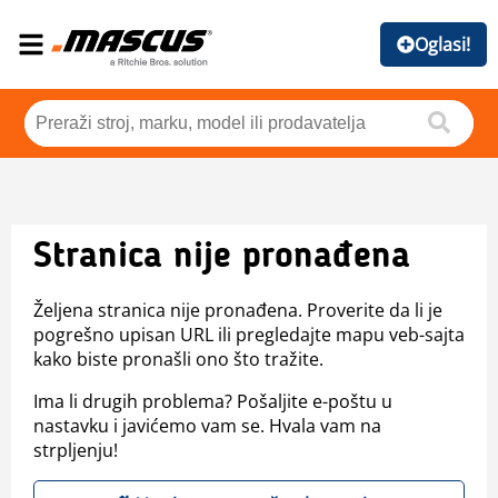
Oglasi!
Stranica nije pronađena
Željena stranica nije pronađena. Proverite da li je
pogrešno upisan URL ili pregledajte mapu veb-sajta
kako biste pronašli ono što tražite.
Ima li drugih problema? Pošaljite e-poštu u
nastavku i javićemo vam se. Hvala vam na
strpljenju!