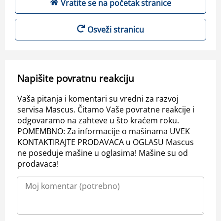
Vratite se na početak stranice
Osveži stranicu
Napišite povratnu reakciju
Vaša pitanja i komentari su vredni za razvoj
servisa Mascus. Čitamo Vaše povratne reakcije i
odgovaramo na zahteve u što kraćem roku.
POMEMBNO: Za informacije o mašinama UVEK
KONTAKTIRAJTE PRODAVACA u OGLASU Mascus
ne poseduje mašine u oglasima! Mašine su od
prodavaca!