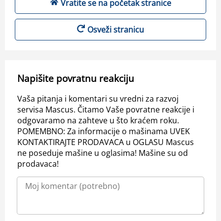
Vratite se na početak stranice
Osveži stranicu
Napišite povratnu reakciju
Vaša pitanja i komentari su vredni za razvoj
servisa Mascus. Čitamo Vaše povratne reakcije i
odgovaramo na zahteve u što kraćem roku.
POMEMBNO: Za informacije o mašinama UVEK
KONTAKTIRAJTE PRODAVACA u OGLASU Mascus
ne poseduje mašine u oglasima! Mašine su od
prodavaca!