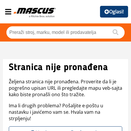
Oglasi!
Stranica nije pronađena
Željena stranica nije pronađena. Proverite da li je
pogrešno upisan URL ili pregledajte mapu veb-sajta
kako biste pronašli ono što tražite.
Ima li drugih problema? Pošaljite e-poštu u
nastavku i javićemo vam se. Hvala vam na
strpljenju!